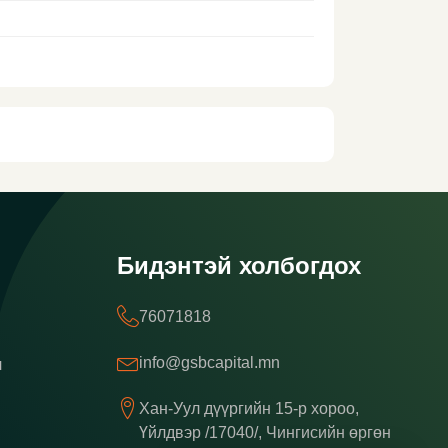
Бидэнтэй холбогдох
76071818
info@gsbcapital.mn
л
Хан-Уул дүүргийн 15-р хороо,
Үйлдвэр /17040/, Чингисийн өргөн