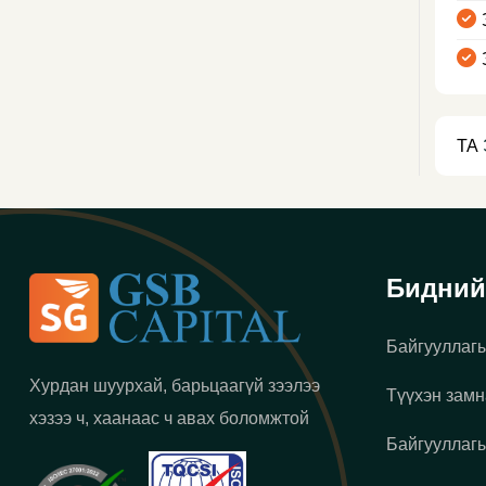
ТА
Бидний
Байгууллагы
Хурдан шуурхай, барьцаагүй зээлээ
Түүхэн замн
хэзээ ч, хаанаас ч авах боломжтой
Байгууллагы