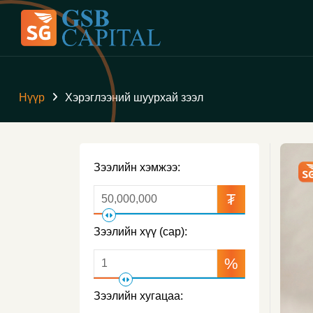
Нүүр
Хэрэглээний шуурхай зээл
Зээлийн хэмжээ:
₮
Зээлийн хүү (сар):
%
Зээлийн хугацаа: