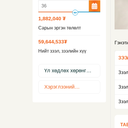
1,882,040 ₮
Сарын эргэн төлөлт
59,644,533
₮
Гэнэт
Нийт зээл, зээлийн хүү
ЗЭЭ
Үл хөдлөх хөрөнгө
Зээл
барьцаалсан
шуурхай зээл
Хэрэглээний
Зээл
шуурхай зээл
Зээл
ТА