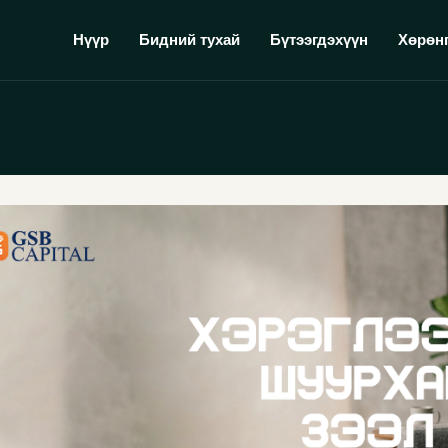
Нүүр
Бидний тухай
Бүтээгдэхүүн
Хөрөн