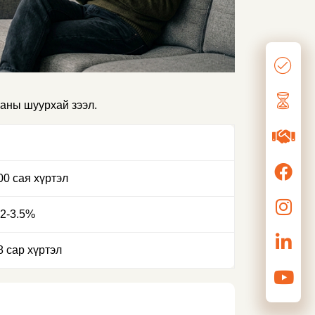
ааны шуурхай зээл.
00 сая хүртэл
.2-3.5%
8 сар хүртэл