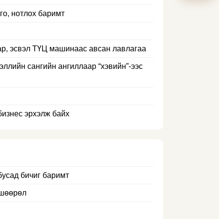
го, нотлох баримт
ар, эсвэл ТҮЦ машинаас авсан лавлагаа
эллийн сангийн ангиллаар “хэвийн”-ээс
бизнес эрхэлж байх
бусад бичиг баримт
вшөөрөл