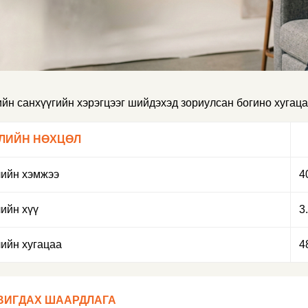
ийн санхүүгийн хэрэгцээг шийдэхэд зориулсан богино хугац
ЛИЙН НӨХЦӨЛ
ийн хэмжээ
4
ийн хүү
3
ийн хугацаа
4
ВИГДАХ ШААРДЛАГА