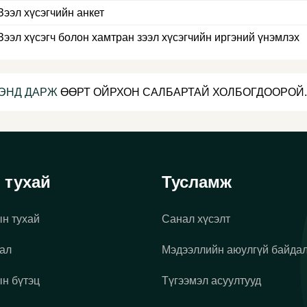
Зээл хүсэгчийн анкет
Зээл хүсэгч болон хамтран зээл хүсэгчийн иргэний үнэмлэх
ЭНД ДАРЖ
ӨӨРТ ОЙРХОН САЛБАРТАЙ ХОЛБОГДООРОЙ.
 тухай
Тусламж
н тухай
Санал хүсэлт
ал
Мэдээллийн аюулгүй байда
н бүтэц
Түгээмэл асуултууд