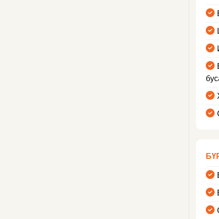
бус
БҮ