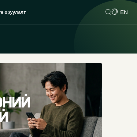
EN
гө оруулалт