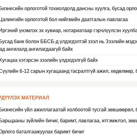
Бизнесийн орлоготой тохиолдолд дансны хуулга, бусад орло
Цалингийн орлоготой бол нийгмийн даатгалын лавлагаа
Иргэний үнэмлэх эх хувиар, нотариатаар гэрчлүүлсэн хуулб
Бусад банк болон ББСБ-д үлдэгдэлтэй зээл нь Зээлийн мэдэ
ад ангилалд ангилагдаагүй байх
Хугацаа хэтэрсэн зээлийн үлдэгдэлгүй байх
Сүүлийн 6-12 сарын хугацаанд тасралтгүй ажил, хөдөлмөр, 
РДҮҮЛЭХ МАТЕРИАЛ
Бизнесийн үйл ажиллагаатай холбоотой тусгай зөвшөөрөл, 
Барьцааны зүйлийн бичиг, баримт, лавлагаа, итгэмжлэл, зө
Орлого баталгаажуулах баримт бичиг