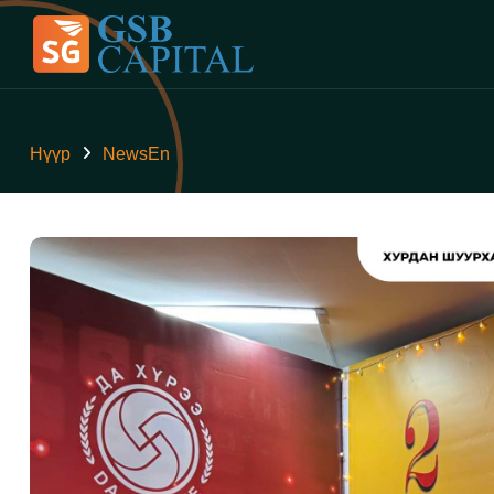
Нүүр
NewsEn