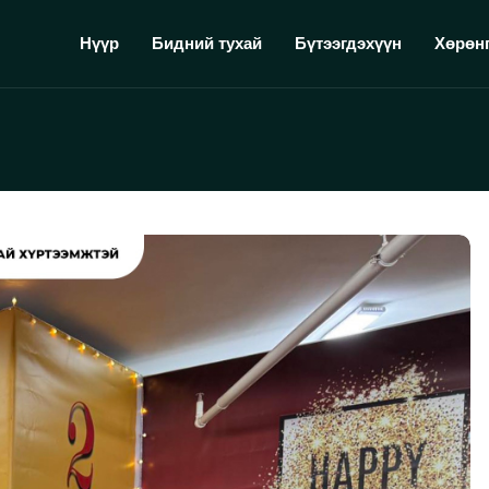
Нүүр
Бидний тухай
Бүтээгдэхүүн
Хөрөн