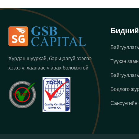
Бидний
Байгууллагы
Хурдан шуурхай, барьцаагүй зээлээ
Түүхэн замн
хэзээ ч, хаанаас ч авах боломжтой
Байгууллагы
Бодлого жу
Санхүүгийн