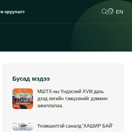
EN
гө оруулалт
Бусад мэдээ
МШТХ-ны Үндэсний XVIII дахь
дээд лигийн тэмцээнийг дэмжин
ажиллалаа.
Үнэмшилтэй саналд 'ХАШИР БАЙ'