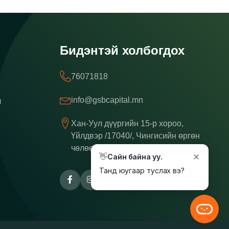
Бидэнтэй холбогдох
76071818
info@gsbcapital.mn
л
Хан-Уул дүүргийн 15-р хороо,
Үйлдвэр /17040/, Чингисийн өргөн
чөлөө 37/2
👋
Сайн байна уу.
Танд юугаар туслах вэ?