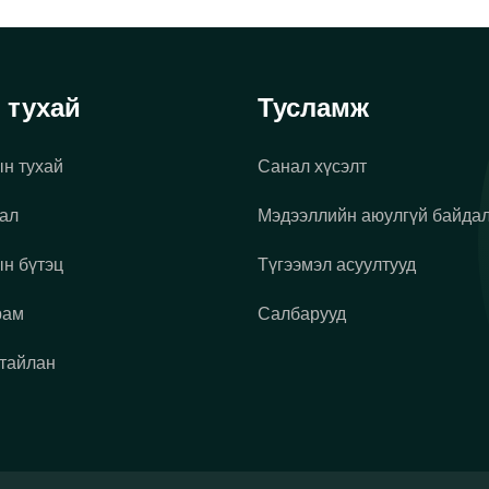
 тухай
Тусламж
н тухай
Санал хүсэлт
ал
Мэдээллийн аюулгүй байда
н бүтэц
Түгээмэл асуултууд
рам
Салбарууд
 тайлан