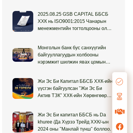
2025.08.25 GSB CAPITAL ББСБ
ХХК нь ISO9001:2015 Чанарын
менежментийн тогтолцооны олон
улсын стандартын
баталгаажуулалтын магадлан
Монголын банк бус санхүүгийн
аудитдаа амжилттай тэнцлээ.
байгууллагуудын холбооны
нэрэмжит шилжин явах цомын
төлөөх 14 дэх удаагийн “Сагсан
бөмбөгийн аварга шалгаруулах
Жи Эс Би Капитал ББСБ ХХК-ийн
тэмцээн”-д Жи Эс Би Капитал
үүсгэн байгуулсан "Жи Эс Би
ББСБ-ын эрэгтэй баг тамирчид 2
Актив ТЗК" ХХК-ийн Хөрөнгөөр
жил дараалан түрүүлж өөрсдийн
Баталгаажсан Үнэт Цаасны
амжилтаа бататгаж чадлаа
анхдагч зах зээлийн арилжааны
Жи Эс Би капитал ББСБ нь Da
захиалга 100%-д хүрч, 25.0 тэрбум
khuree /Да Хүрээ Трейд ХХК/-ын
төгрөгийг амжилттай татан
2024 оны "Манлай түнш" боллоо.
төвлөрүүллээ!