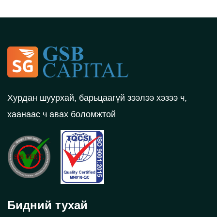
Хурдан шуурхай, барьцаагүй зээлээ хэзээ ч,
хаанаас ч авах боломжтой
Бидний тухай