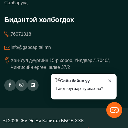
Салбарууд
Бидэнтэй холбогдох
76071818
info@gsbcapital.mn
Хан-Уул дүүргийн 15-р хороо, Үйлдвэр /17040/,
Чингисийн өргөн чөлөө 37/2
👋
Сайн байна уу.
Танд юугаар туслах вэ?
© 2026. Жи Эс Би Капитал ББСБ ХХК