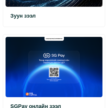
Зуун зээл
SGPay онлайн зээл