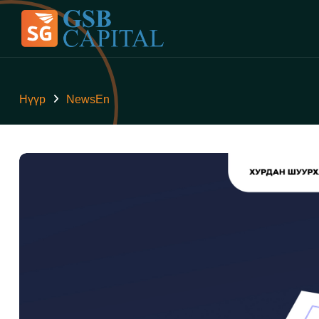
Нүүр
NewsEn