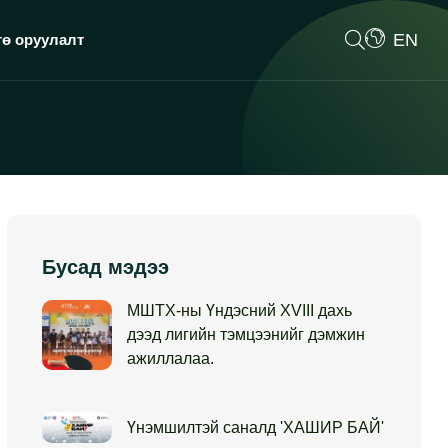
EN
гө оруулалт
Бусад мэдээ
МШТХ-ны Үндэсний XVIII дахь
дээд лигийн тэмцээнийг дэмжин
ажиллалаа.
Үнэмшилтэй саналд 'ХАШИР БАЙ'