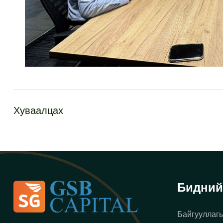
Хуваалцах
Бидний
Байгууллагы