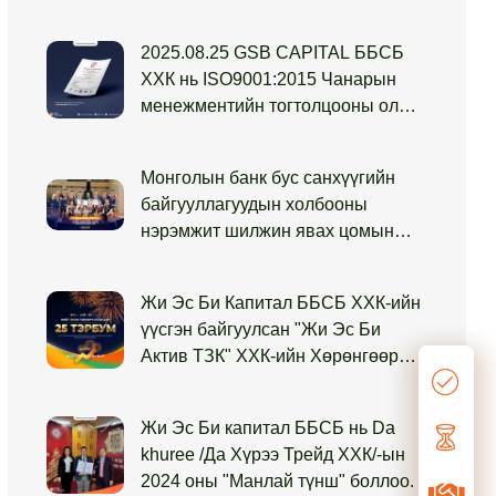
2025.08.25 GSB CAPITAL ББСБ
ХХК нь ISO9001:2015 Чанарын
менежментийн тогтолцооны олон
улсын стандартын
баталгаажуулалтын магадлан
Монголын банк бус санхүүгийн
аудитдаа амжилттай тэнцлээ.
байгууллагуудын холбооны
нэрэмжит шилжин явах цомын
төлөөх 14 дэх удаагийн “Сагсан
бөмбөгийн аварга шалгаруулах
Жи Эс Би Капитал ББСБ ХХК-ийн
тэмцээн”-д Жи Эс Би Капитал
үүсгэн байгуулсан "Жи Эс Би
ББСБ-ын эрэгтэй баг тамирчид 2
Актив ТЗК" ХХК-ийн Хөрөнгөөр
жил дараалан түрүүлж өөрсдийн
Баталгаажсан Үнэт Цаасны
амжилтаа бататгаж чадлаа
анхдагч зах зээлийн арилжааны
Жи Эс Би капитал ББСБ нь Da
захиалга 100%-д хүрч, 25.0 тэрбум
khuree /Да Хүрээ Трейд ХХК/-ын
төгрөгийг амжилттай татан
2024 оны "Манлай түнш" боллоо.
төвлөрүүллээ!