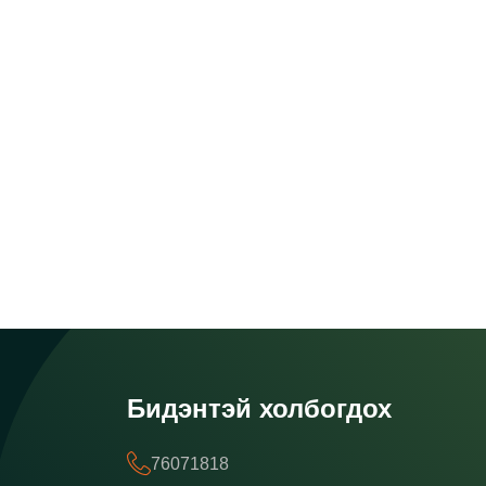
Бидэнтэй холбогдох
76071818