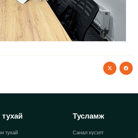
 тухай
Тусламж
н тухай
Санал хүсэлт