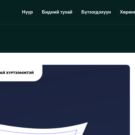
Нүүр
Бидний тухай
Бүтээгдэхүүн
Хөрөн