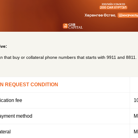
ive:
n that buy or collateral phone numbers that starts with 9911 and 8811.
N REQUEST CONDITION
ication fee
1
ayment method
M
teral
M