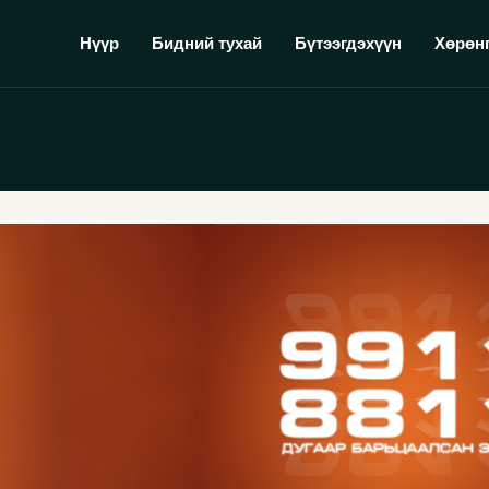
Нүүр
Бидний тухай
Бүтээгдэхүүн
Хөрөн