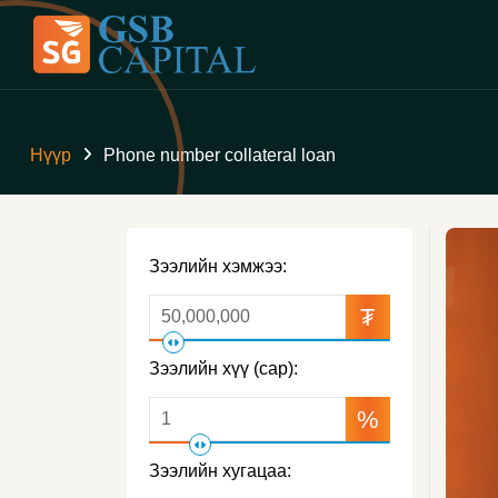
Нүүр
Phone number collateral loan
Зээлийн хэмжээ:
₮
Зээлийн хүү (сар):
%
Зээлийн хугацаа: