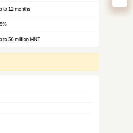
p to 12 months
.5%
p to 50 million MNT