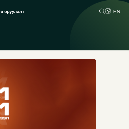
EN
гө оруулалт