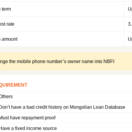
 term
U
est rate
3
 amount
U
nge the mobile phone number’s owner name into NBFI
QUIREMENT
Others
Don’t have a bad credit history on Mongolian Loan Database
Must have repayment proof
Have a fixed income source