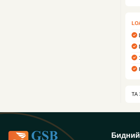
LO
ТА
Бидний