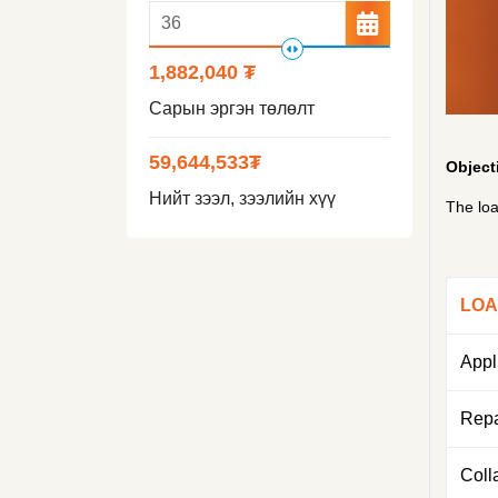
1,882,040 ₮
Сарын эргэн төлөлт
59,644,533
₮
Object
Нийт зээл, зээлийн хүү
The loa
LOA
Appl
Rep
Colla