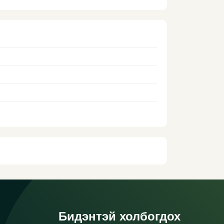
Бидэнтэй холбогдох