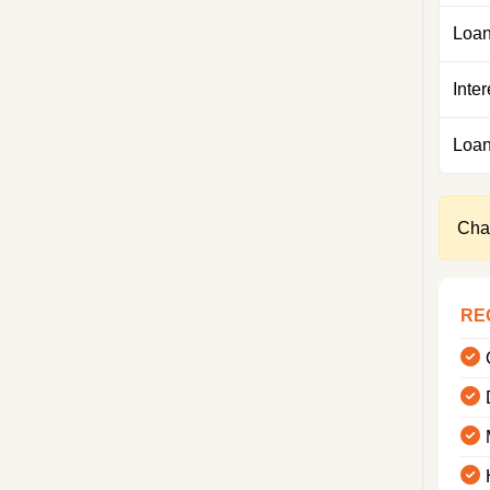
Loan
Inter
Loan
Cha
RE