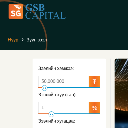
Нүүр
Зуун зээл
Зээлийн хэмжээ:
₮
Зээлийн хүү (сар):
%
Зээлийн хугацаа: