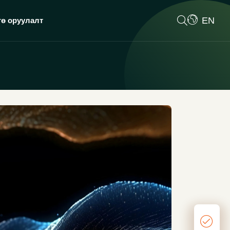
EN
гө оруулалт