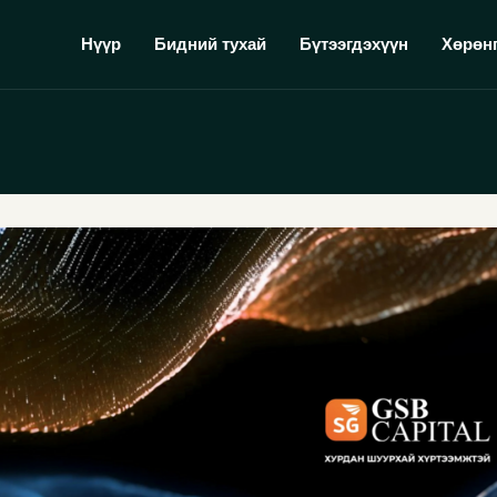
Нүүр
Бидний тухай
Бүтээгдэхүүн
Хөрөн