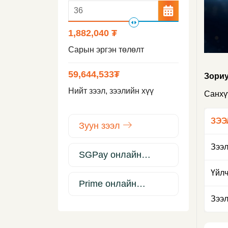
1,882,040 ₮
Сарын эргэн төлөлт
59,644,533
₮
Зориу
Нийт зээл, зээлийн хүү
Санхү
ЗЭЭ
Зуун зээл
Зээл
SGPay онлайн
зээл
Үйлч
Prime онлайн
зээл
Зээл