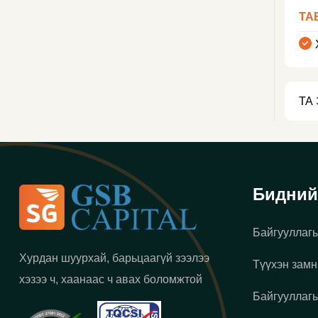
ТА
ТА
Бидний
Байгууллагы
Хурдан шуурхай, барьцаагүй зээлээ
Түүхэн замн
хэзээ ч, хаанаас ч авах боломжтой
Байгууллагы