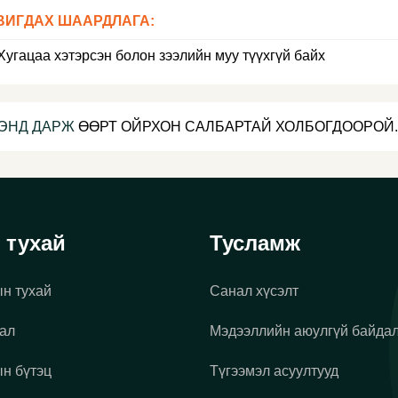
ВИГДАХ ШААРДЛАГА:
Хугацаа хэтэрсэн болон зээлийн муу түүхгүй байх
ЭНД ДАРЖ
ӨӨРТ ОЙРХОН САЛБАРТАЙ ХОЛБОГДООРОЙ.
 тухай
Тусламж
н тухай
Санал хүсэлт
ал
Мэдээллийн аюулгүй байда
н бүтэц
Түгээмэл асуултууд