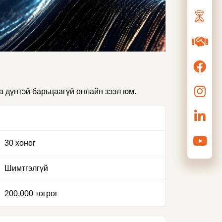
а дүнтэй барьцаагүй онлайн зээл юм.
30 хоног
Шимтгэлгүй
200,000 төгрөг