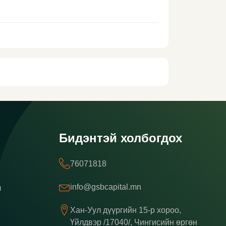
Бидэнтэй холбогдох
76071818
info@gsbcapital.mn
л
Хан-Уул дүүргийн 15-р хороо,
Үйлдвэр /17040/, Чингисийн өргөн