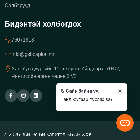
Салбарууд
Бидэнтэй холбогдох
76071818
info@gsbcapital.mn
Хан-Уул дүүргийн 15-р хороо, Үйлдвэр /17040/,
Чингисийн өргөн чөлөө 37/2
👋
Сайн байна уу.
Танд юугаар туслах вэ?
© 2026. Жи Эс Би Капитал ББСБ ХХК