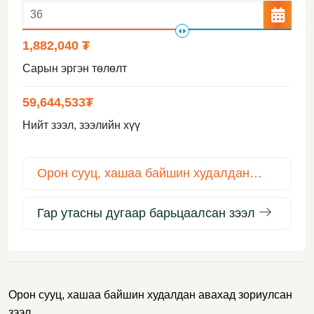
1,882,040 ₮
Сарын эргэн төлөлт
59,644,533
₮
Нийт зээл, зээлийн хүү
Орон сууц, хашаа байшин худалдан
авах зээл
Гар утасны дугаар барьцаалсан зээл
Орон сууц, хашаа байшин худалдан авахад зориулсан
зээл