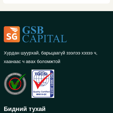
Хурдан шуурхай, барьцаагүй зээлээ хэзээ ч,
хаанаас ч авах боломжтой
Бидний тухай