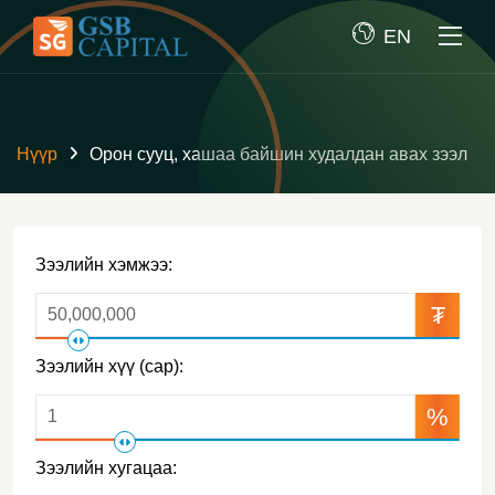
EN
Нүүр
Орон сууц, хашаа байшин худалдан авах зээл
Зээлийн хэмжээ:
₮
Зээлийн хүү (сар):
%
Зээлийн хугацаа: