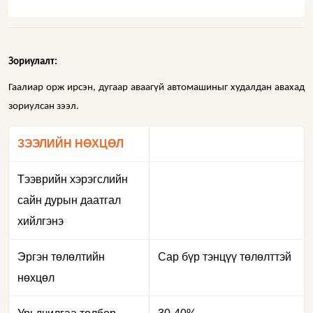
Зориулалт:
Гаалиар орж ирсэн, дугаар аваагүй автомашиныг худалдан авахад
зориулсан зээл.
ЗЭЭЛИЙН НӨХЦӨЛ
Тээврийн хэрэгслийн
сайн дурын даатгал
хийлгэнэ
Эргэн төлөлтийн
Сар бүр тэнцүү төлөлттэй
нөхцөл