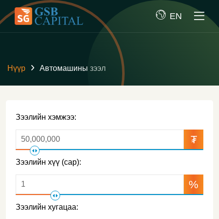
EN
Нүүр
Автомашины зээл
Зээлийн хэмжээ:
₮
Зээлийн хүү (сар):
%
Зээлийн хугацаа: