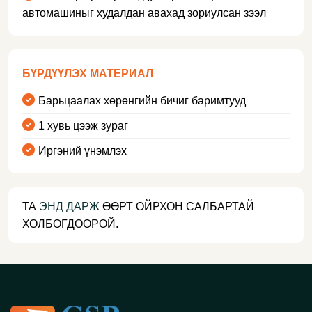
автомашиныг худалдан авахад зориулсан зээл
БҮРДҮҮЛЭХ МАТЕРИАЛ
Барьцаалах хөрөнгийн бичиг баримтууд
1 хувь цээж зураг
Иргэний үнэмлэх
ТА
ЭНД ДАРЖ
ӨӨРТ ОЙРХОН САЛБАРТАЙ
ХОЛБОГДООРОЙ.