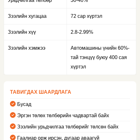
Урьдчилгаа төлбөр
30-40%
Зээлийн хугацаа
72 сар хүртэл
Зээлийн хүү
2.8-2.99%
Зээлийн хэмжээ
Автомашины үнийн 60%-
тай тэнцүү буюу 400 сая
хүртэл
ТАВИГДАХ ШААРДЛАГА
Бусад
Эргэн төлөх төлбөрийн чадвартай байх
Зээлийн урьдчилгаа төлбөрийг төлсөн байх
Гаалиар орж ирсэн, дугаар аваагүй