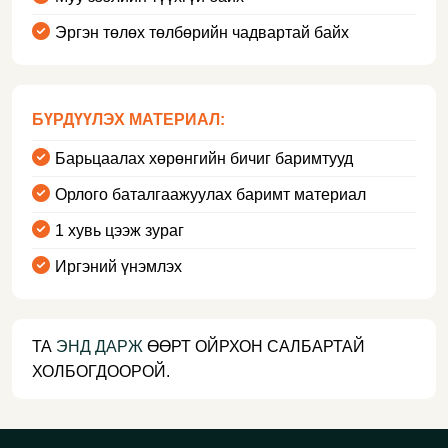
Эргэн төлөх төлбөрийн чадвартай байх
БҮРДҮҮЛЭХ МАТЕРИАЛ:
Барьцаалах хөрөнгийн бичиг баримтууд
Орлого баталгаажуулах баримт материал
1 хувь цээж зураг
Иргэний үнэмлэх
ТА
ЭНД ДАРЖ
ӨӨРТ ОЙРХОН САЛБАРТАЙ
ХОЛБОГДООРОЙ.