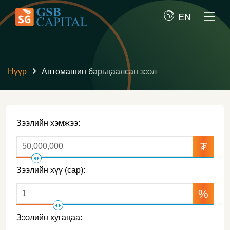
EN
Нүүр
Автомашин барьцаалсан зээл
Зээлийн хэмжээ:
₮
Зээлийн хүү (сар):
%
Зээлийн хугацаа: