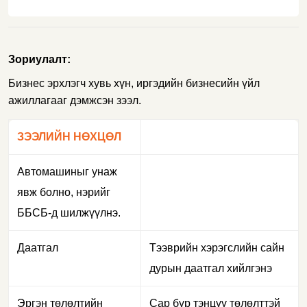
Зориулалт:
Бизнес эрхлэгч хувь хүн, иргэдийн бизнесийн үйл
ажиллагааг дэмжсэн зээл.
ЗЭЭЛИЙН НӨХЦӨЛ
Автомашиныг унаж
явж болно, нэрийг
ББСБ-д шилжүүлнэ.
Даатгал
Тээврийн хэрэгслийн сайн
дурын даатгал хийлгэнэ
Эргэн төлөлтийн
Сар бүр тэнцүү төлөлттэй