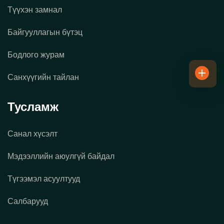
Түүхэн замнал
Байгууллагын бүтэц
Бодлого журам
Санхүүгийн тайлан
Тусламж
Санал хүсэлт
Мэдээллийн аюулгүй байдал
Түгээмэл асуултууд
Салбарууд