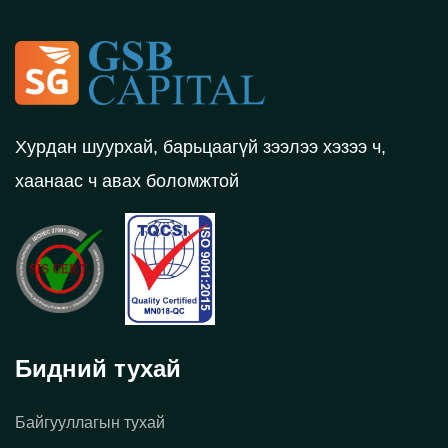
Хурдан шуурхай, барьцаагүй зээлээ хэзээ ч,
хаанаас ч авах боломжтой
Бидний тухай
Байгууллагын тухай