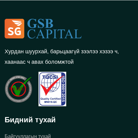
Хурдан шуурхай, барьцаагүй зээлээ хэзээ ч,
хаанаас ч авах боломжтой
Бидний тухай
Байгууллагын тухай