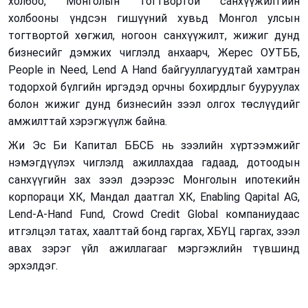
холбоо, Монголын тогтвортой санхүүжилтийн
холбооны үндсэн гишүүний хувьд Монгол улсын
тогтвортой хөгжил, ногоон санхүүжилт, жижиг дунд
бизнесийг дэмжих чиглэлд анхаарч,
Жерес ОУТББ,
People in Need, Lend A Hand
байгууллагуудтай хамтран
тодорхой бүлгийн иргэдэд орчны бохирдлыг бууруулах
болон жижиг дунд бизнесийн зээл олгох төслүүдийг
амжилттай хэрэгжүүлж байна.
Жи Эс Би Капитал ББСБ нь зээлийн хүртээмжийг
нэмэгдүүлэх чиглэлд ажиллахдаа гадаад, дотоодын
санхүүгийн зах зээл дээрээс Монголын ипотекийн
корпораци ХК
, Мандал даатгал ХК,
Enabling Qapital AG,
Lend-A-Hand Fund,
Crowd Credit Global
компаниудаас
итгэлцэл татах, хаалттай бонд гаргах, ХБҮЦ гаргах, зээл
авах зэрэг үйл ажиллагааг мэргэжлийн түвшинд
эрхэлдэг.