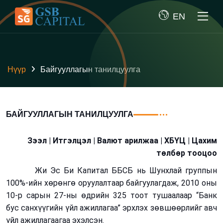
EN
Нүүр
Байгууллагын танилцуулга
БАЙГУУЛЛАГЫН ТАНИЛЦУУЛГА
Зээл
| Итгэлцэл | Валют арилжаа | ХБҮЦ | Цахим
төлбөр тооцоо
Жи Эс Би Капитал ББСБ нь Шунхлай группын
100%-ийн хөрөнгө оруулалтаар байгуулагдаж, 2010 оны
10-р сарын 27-ны өдрийн 325 тоот тушаалаар
“Банк
бус санхүүгийн үйл ажиллагаа” эрхлэх зөвшөөрлийг авч
үйл ажиллагаагаа эхэлсэн.