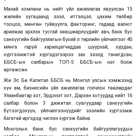
Манай компани нь нийт үйл ажиллагаа явуулсан 15
жилийн хугацаанд зээл, итгэлцэл, цахим төлбөр
тооцоо, мөнгөн гуйвуулга, факторинг, гадаад валют
арилжаа эрхлэх тусгай зөвшөөрлүүдийг авч, банк бус
санхүүгийн байгууллагын бүхий л төрлийн үйлчилгээг 40
мянга гаруй харилцагчиддаа шуурхай, хурдан,
хүртээмжтэй хүргэдэгээрээ зах зээлд танигдсан,
ББСБ-ын салбарын ТОП-5 ББСБ-ын нэг болж
өргөжсөн.
Жи Эс Би Капитал ББСБ нь Монгол улсын хэмжээнд
хүн ам, бизнесийн үйл ажиллагаа голчлон төвлөрдөг
Улаанбаатар хот, Эрдэнэт хот, Дархан хотуудад нийт 16
салбар болон 3 дижитал сувгуудаар санхүүгийн
бүтээгдэхүүн, үйлчилгээнүүдийг зээлийн хүртээмж
багатай иргэдэд чиглэн хүргэж байна.
Монголын банк бус санхүүгийн байгууллагуудын