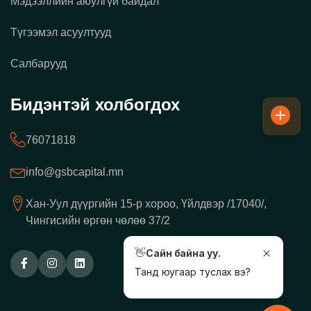
Мэдээллийн аюулгүй байдал
Түгээмэл асуултууд
Салбарууд
Бидэнтэй холбогдох
76071818
info@gsbcapital.mn
Хан-Уул дүүргийн 15-р хороо, Үйлдвэр /17040/,
Чингисийн өргөн чөлөө 37/2
👋
Сайн байна уу.
Танд юугаар туслах вэ?