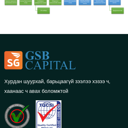
Хурдан шуурхай, барьцаагүй зээлээ хэзээ ч,
хаанаас ч авах боломжтой