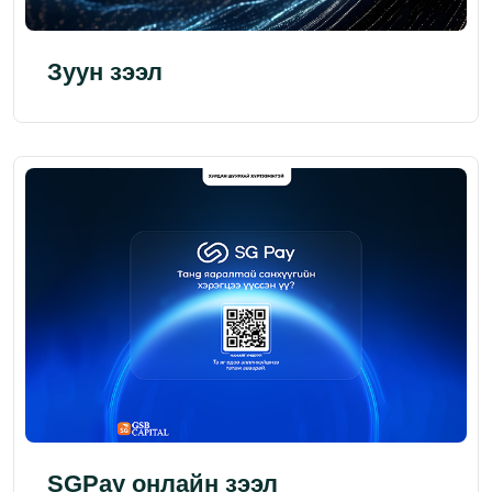
Зуун зээл
SGPay онлайн зээл