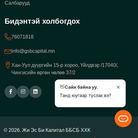
Салбарууд
Бидэнтэй холбогдох
76071818
info@gsbcapital.mn
Хан-Уул дүүргийн 15-р хороо, Үйлдвэр /17040/,
Чингисийн өргөн чөлөө 37/2
👋
Сайн байна уу.
Танд юугаар туслах вэ?
© 2026. Жи Эс Би Капитал ББСБ ХХК