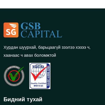
Хурдан шуурхай, барьцаагүй зээлээ хэзээ ч,
хаанаас ч авах боломжтой
Бидний тухай