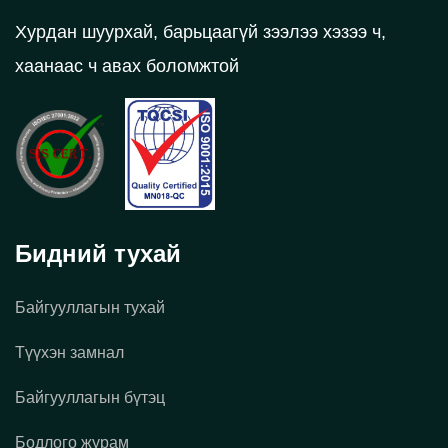
Хурдан шуурхай, барьцаагүй зээлээ хэзээ ч,
хаанаас ч авах боломжтой
Бидний тухай
Байгууллагын тухай
Түүхэн замнал
Байгууллагын бүтэц
Бодлого журам