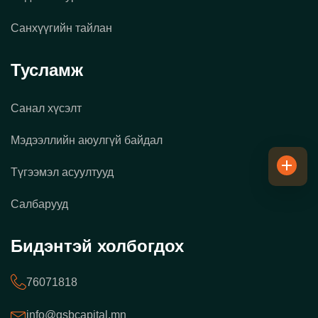
Санхүүгийн тайлан
Тусламж
Санал хүсэлт
Мэдээллийн аюулгүй байдал
Түгээмэл асуултууд
Салбарууд
Бидэнтэй холбогдох
76071818
info@gsbcapital.mn