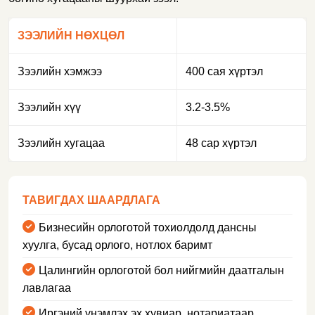
ЗЭЭЛИЙН НӨХЦӨЛ
Зээлийн хэмжээ
400 сая хүртэл
Зээлийн хүү
3.2-3.5%
Зээлийн хугацаа
48 сар хүртэл
ТАВИГДАХ ШААРДЛАГА
Бизнесийн орлоготой тохиолдолд дансны
хуулга, бусад орлого, нотлох баримт
Цалингийн орлоготой бол нийгмийн даатгалын
лавлагаа
Иргэний үнэмлэх эх хувиар, нотариатаар