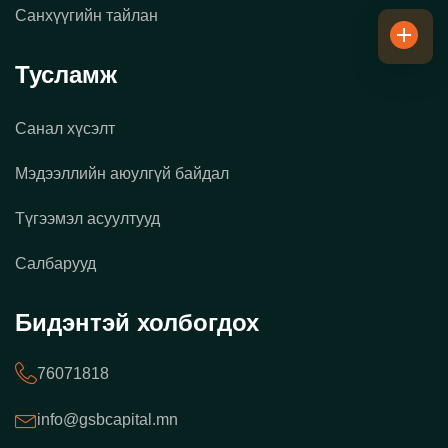
Санхүүгийн тайлан
Тусламж
Санал хүсэлт
Мэдээллийн аюулгүй байдал
Түгээмэл асуултууд
Салбарууд
Бидэнтэй холбогдох
76071818
info@gsbcapital.mn