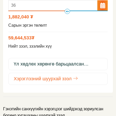
1,882,040 ₮
Сарын эргэн төлөлт
59,644,533
₮
Нийт зээл, зээлийн хүү
Үл хөдлөх хөрөнгө барьцаалсан
шуурхай зээл
Хэрэглээний шуурхай зээл
Гэнэтийн санхүүгийн хэрэгцээг шийдэхэд зориулсан
богино хугацааны шуурхай зээл.