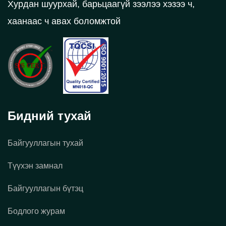
Хурдан шуурхай, барьцаагүй зээлээ хэзээ ч,
хаанаас ч авах боломжтой
Бидний тухай
Байгууллагын тухай
Түүхэн замнал
Байгууллагын бүтэц
Бодлого журам