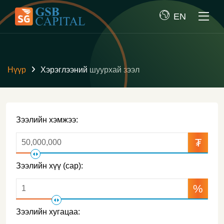
EN
Нүүр
Хэрэглээний шуурхай зээл
Зээлийн хэмжээ:
₮
Зээлийн хүү (сар):
%
Зээлийн хугацаа: