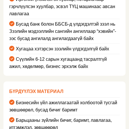
гэрчлүүлсэн хуулбар, эсвэл ТҮЦ машинаас авсан
лавлагаа
Бусад банк болон ББСБ-д үлдэгдэлтэй зээл нь
Зээлийн мэдээллийн сангийн ангиллаар “хэвийн”-
ээс бусад ангилалд ангилагдаагүй байх
Хугацаа хэтэрсэн зээлийн үлдэгдэлгүй байх
Сүүлийн 6-12 сарын хугацаанд тасралтгүй
ажил, хөдөлмөр, бизнес эрхэлж байх
БҮРДҮҮЛЭХ МАТЕРИАЛ
Бизнесийн үйл ажиллагаатай холбоотой тусгай
зөвшөөрөл, бусад бичиг баримт
Барьцааны зүйлийн бичиг, баримт, лавлагаа,
итгэмжлэл, зөвшөөрөл